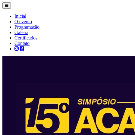
Inicial
O evento
Programação
Galeria
Certificados
Contato